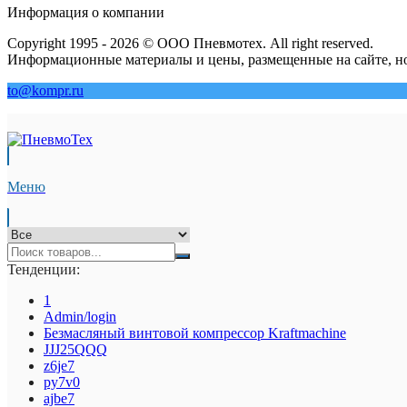
Информация о компании
Copyright 1995 - 2026 © ООО Пневмотех. All right reserved.
Информационные материалы и цены, размещенные на сайте, но
to@kompr.ru
Меню
Тенденции:
1
Admin/login
Безмасляный винтовой компрессор Kraftmaсhine
JJJ25QQQ
z6je7
py7v0
ajbe7