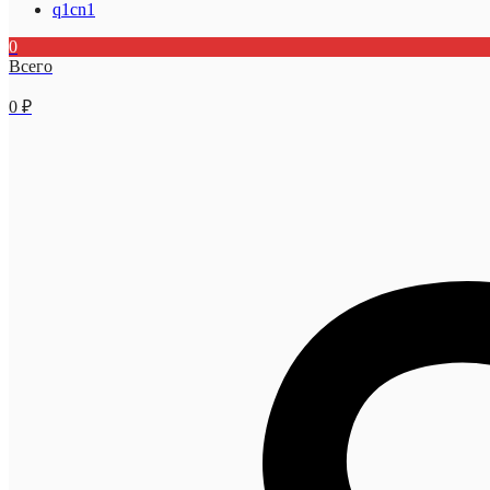
q1cn1
0
Всего
0
₽