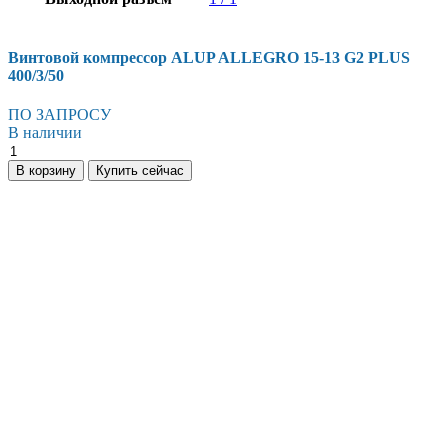
Винтовой компрессор ALUP ALLEGRO 15-13 G2 PLUS
400/3/50
ПО ЗАПРОСУ
В наличии
Винтовой
компрессор
В корзину
Купить сейчас
ALUP
ALLEGRO
15-
13
G2
PLUS
400/3/50
количество