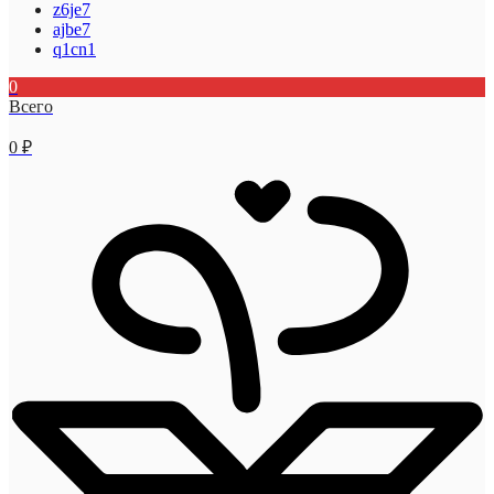
z6je7
ajbe7
q1cn1
0
Всего
0
₽