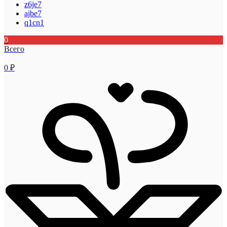
z6je7
ajbe7
q1cn1
0
Всего
0
₽