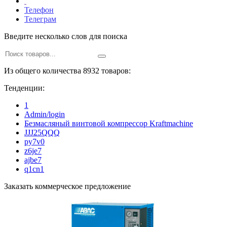
Телефон
Телеграм
Введите несколько слов для поиска
Из общего количества 8932 товаров:
Тенденции:
1
Admin/login
Безмасляный винтовой компрессор Kraftmaсhine
JJJ25QQQ
py7v0
z6je7
ajbe7
q1cn1
Заказать коммерческое предложение