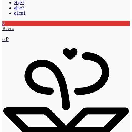
z6je7
ajbe7
q1cn1
0
Всего
0
₽