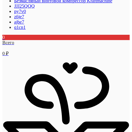
Безмасляный винтовой компрессор Kraftmaсhine
JJJ25QQQ
py7v0
z6je7
ajbe7
q1cn1
0
Всего
0
₽