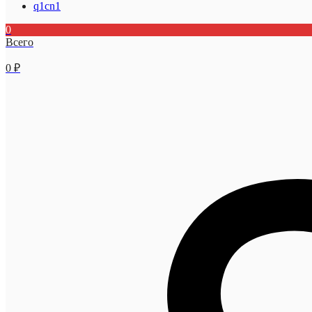
q1cn1
0
Всего
0
₽