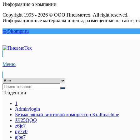
Информация о компании
Copyright 1995 - 2026 © ООО Пневмотех. All right reserved.
Информационные материалы и цены, размещенные на сайте, но
to@kompr.ru
Меню
Тенденции:
1
Admin/login
Безмасляный винтовой компрессор Kraftmaсhine
JJJ25QQQ
z6je7
py7v0
ajbe7