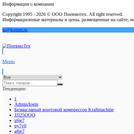
Информация о компании
Copyright 1995 - 2026 © ООО Пневмотех. All right reserved.
Информационные материалы и цены, размещенные на сайте, но
to@kompr.ru
Меню
Тенденции:
1
Admin/login
Безмасляный винтовой компрессор Kraftmaсhine
JJJ25QQQ
z6je7
py7v0
ajbe7