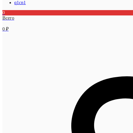
q1cn1
0
Всего
0
₽