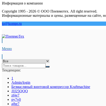
Информация о компании
Copyright 1995 - 2026 © ООО Пневмотех. All right reserved.
Информационные материалы и цены, размещенные на сайте, но
to@kompr.ru
Меню
Тенденции:
1
Admin/login
Безмасляный винтовой компрессор Kraftmaсhine
JJJ25QQQ
z6je7
py7v0
ajbe7