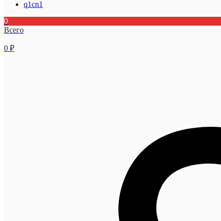
q1cn1
0
Всего
0
₽