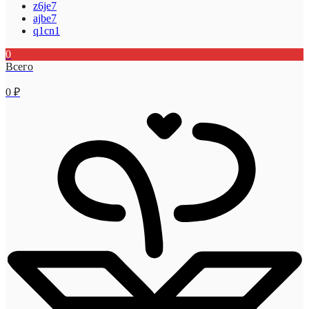
z6je7
ajbe7
q1cn1
0
Всего
0
₽