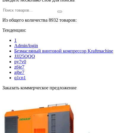
Из общего количества 8932 товаров:
Тенденции:
1
Admin/login
Безмасляный винтовой компрессор Kraftmaсhine
JJJ25QQQ
py7v0
z6je7
ajbe7
q1cn1
Заказать коммерческое предложение