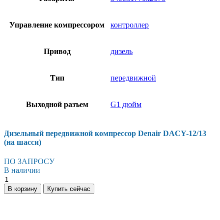
Управление компрессором
контроллер
Привод
дизель
Тип
передвижной
Выходной разъем
G1 дюйм
Дизельный передвижной компрессор Denair DACY-12/13
(на шасси)
ПО ЗАПРОСУ
В наличии
Дизельный
передвижной
В корзину
Купить сейчас
компрессор
Denair
DACY-