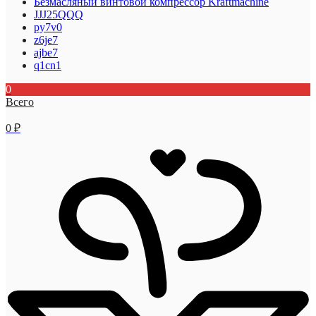
Безмасляный винтовой компрессор Kraftmaсhine
JJJ25QQQ
py7v0
z6je7
ajbe7
q1cn1
0
Всего
0
₽