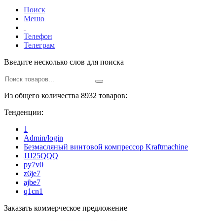
Поиск
Меню
Телефон
Телеграм
Введите несколько слов для поиска
Из общего количества 8932 товаров:
Тенденции:
1
Admin/login
Безмасляный винтовой компрессор Kraftmaсhine
JJJ25QQQ
py7v0
z6je7
ajbe7
q1cn1
Заказать коммерческое предложение