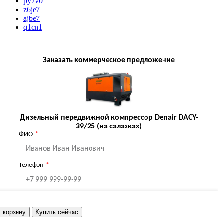
py7v0
z6je7
ajbe7
q1cn1
Заказать коммерческое предложение
Дизельный передвижной компрессор Denair DACY-
39/25 (на салазках)
ФИО
Телефон
Email
 корзину
Купить сейчас