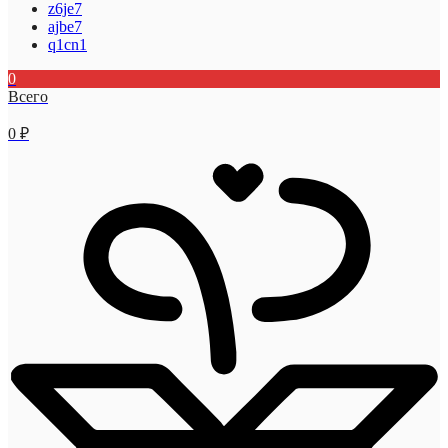
z6je7
ajbe7
q1cn1
0
Всего
0
₽