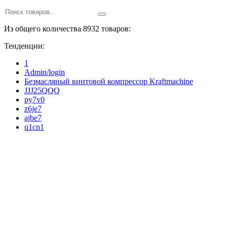
Из общего количества 8932 товаров:
Тенденции:
1
Admin/login
Безмасляный винтовой компрессор Kraftmaсhine
JJJ25QQQ
py7v0
z6je7
ajbe7
q1cn1