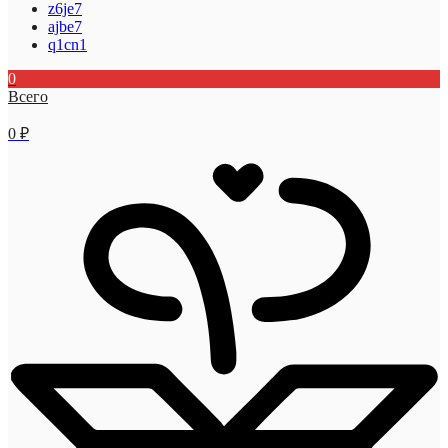
z6je7
ajbe7
q1cn1
0
Всего
0
₽