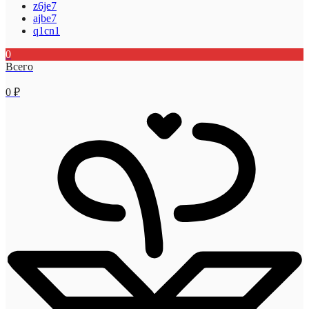
z6je7
ajbe7
q1cn1
0
Всего
0
₽