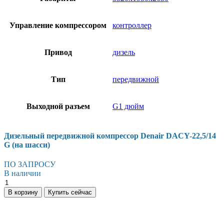
Управление компрессором
контроллер
Привод
дизель
Тип
передвижной
Выходной разъем
G1 дюйм
Дизельный передвижной компрессор Denair DACY-22,5/14
G (на шасси)
ПО ЗАПРОСУ
В наличии
Дизельный
передвижной
В корзину
Купить сейчас
компрессор
Denair
DACY-