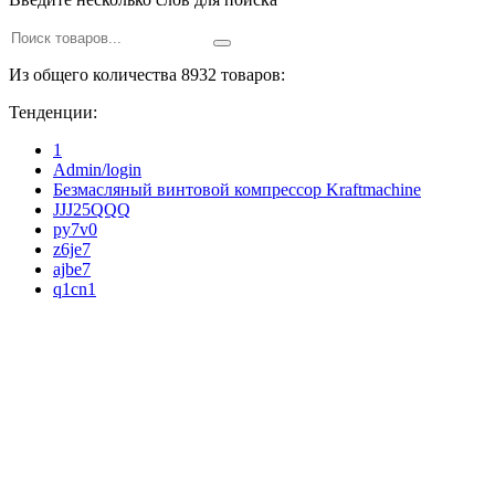
Из общего количества 8932 товаров:
Тенденции:
1
Admin/login
Безмасляный винтовой компрессор Kraftmaсhine
JJJ25QQQ
py7v0
z6je7
ajbe7
q1cn1