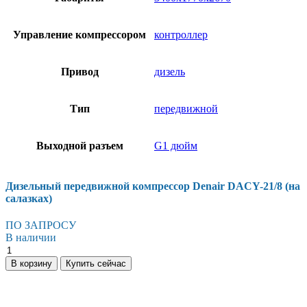
Управление компрессором
контроллер
Привод
дизель
Тип
передвижной
Выходной разъем
G1 дюйм
Дизельный передвижной компрессор Denair DACY-21/8 (на
салазках)
ПО ЗАПРОСУ
В наличии
Дизельный
передвижной
В корзину
Купить сейчас
компрессор
Denair
DACY-