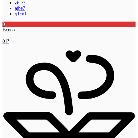
z6je7
ajbe7
q1cn1
0
Всего
0
₽