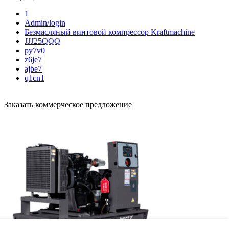
1
Admin/login
Безмасляный винтовой компрессор Kraftmaсhine
JJJ25QQQ
py7v0
z6je7
ajbe7
q1cn1
Заказать коммерческое предложение