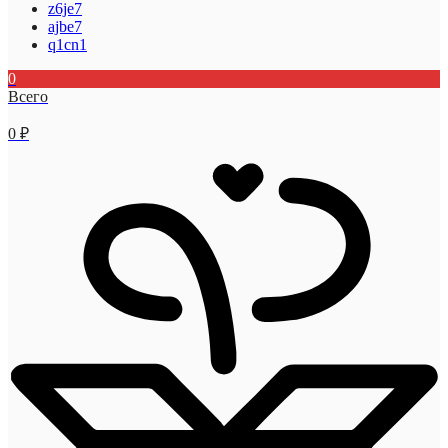
z6je7
ajbe7
q1cn1
0
Всего
0
₽