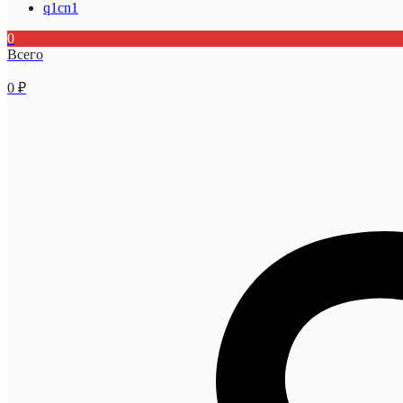
q1cn1
0
Всего
0
₽