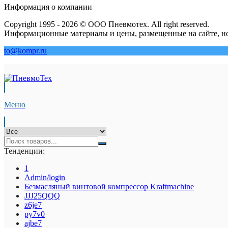
Информация о компании
Copyright 1995 - 2026 © ООО Пневмотех. All right reserved.
Информационные материалы и цены, размещенные на сайте, но
to@kompr.ru
Меню
Тенденции:
1
Admin/login
Безмасляный винтовой компрессор Kraftmaсhine
JJJ25QQQ
z6je7
py7v0
ajbe7