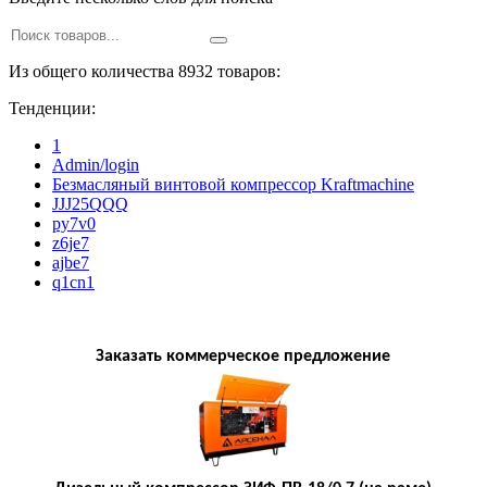
Из общего количества 8932 товаров:
Тенденции:
1
Admin/login
Безмасляный винтовой компрессор Kraftmaсhine
JJJ25QQQ
py7v0
z6je7
ajbe7
q1cn1
Заказать коммерческое предложение