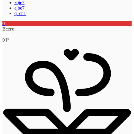
z6je7
ajbe7
q1cn1
0
Всего
0
₽