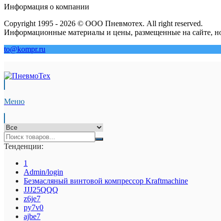
Информация о компании
Copyright 1995 - 2026 © ООО Пневмотех. All right reserved.
Информационные материалы и цены, размещенные на сайте, но
to@kompr.ru
Меню
Тенденции:
1
Admin/login
Безмасляный винтовой компрессор Kraftmaсhine
JJJ25QQQ
z6je7
py7v0
ajbe7