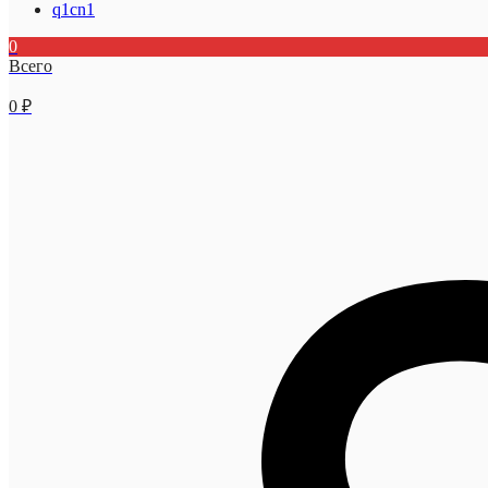
q1cn1
0
Всего
0
₽