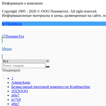
Информация о компании
Copyright 1995 - 2026 © ООО Пневмотех. All right reserved.
Информационные материалы и цены, размещенные на сайте, но
to@kompr.ru
Меню
Тенденции:
1
Admin/login
Безмасляный винтовой компрессор Kraftmaсhine
JJJ25QQQ
z6je7
py7v0
ajbe7