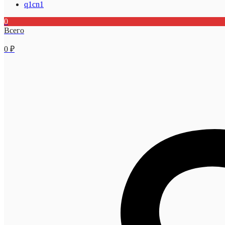
q1cn1
0
Всего
0
₽