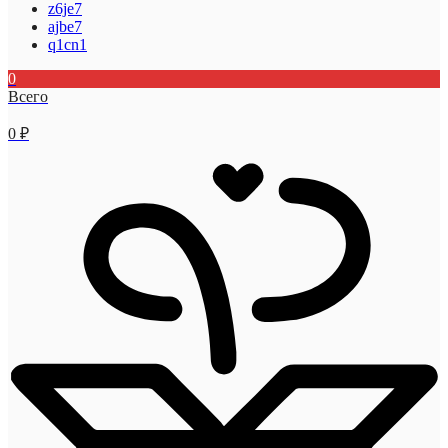
z6je7
ajbe7
q1cn1
0
Всего
0
₽