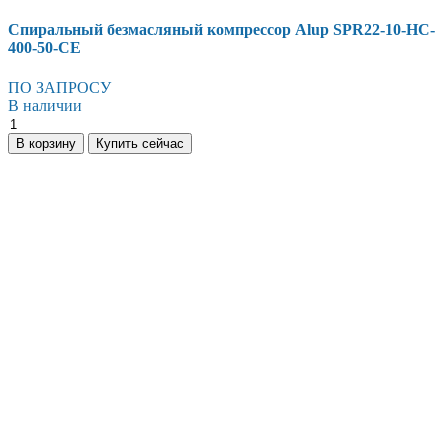
Спиральный безмасляный компрессор Alup SPR22-10-HC-
400-50-CE
ПО ЗАПРОСУ
В наличии
Спиральный
безмасляный
В корзину
Купить сейчас
компрессор
Alup
SPR22-
10-
HC-
400-
50-
CE
количество