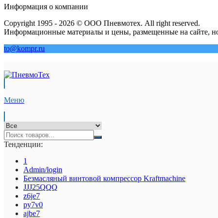
Информация о компании
Copyright 1995 - 2026 © ООО Пневмотех. All right reserved.
Информационные материалы и цены, размещенные на сайте, но
to@kompr.ru
Меню
Тенденции:
1
Admin/login
Безмасляный винтовой компрессор Kraftmaсhine
JJJ25QQQ
z6je7
py7v0
ajbe7