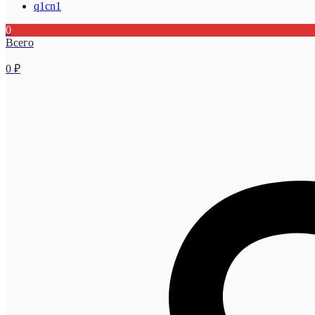
q1cn1
0
Всего
0
₽