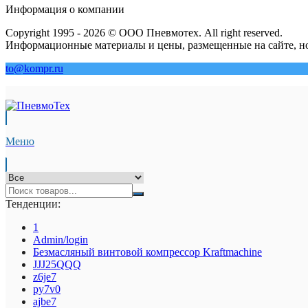
Информация о компании
Copyright 1995 - 2026 © ООО Пневмотех. All right reserved.
Информационные материалы и цены, размещенные на сайте, но
to@kompr.ru
Меню
Тенденции:
1
Admin/login
Безмасляный винтовой компрессор Kraftmaсhine
JJJ25QQQ
z6je7
py7v0
ajbe7