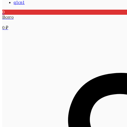
q1cn1
0
Всего
0
₽