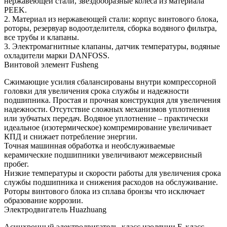
нержавеющей стали, звездообразные колеса из материала
PEEK.
2. Материал из нержавеющей стали: корпус винтового блока,
роторы, резервуар водоотделителя, сборка водяного фильтра,
все трубы и клапаны.
3. Электромагнитные клапаны, датчик температуры, водяные
охладители марки DANFOSS.
Винтовой элемент Fusheng
Сжимающие усилия сбалансированы внутри компрессорной
головки для увеличения срока службы и надежности
подшипника. Простая и прочная конструкция для увеличения
надежности. Отсутствие сложных механизмов уплотнения
или зубчатых передач. Водяное уплотнение – практически
идеальное (изотермическое) компремирование увеличивает
КПД и снижает потребление энергии.
Точная машинная обработка и необслуживаемые
керамические подшипники увеличивают межсервисный
пробег.
Низкие температуры и скорости работы для увеличения срока
службы подшипника и снижения расходов на обслуживание.
Роторы винтового блока из сплава бронзы что исключает
образование коррозии.
Электродвигатель Huazhuang
Асинхронный электродвигатель, класс изоляции F, класс