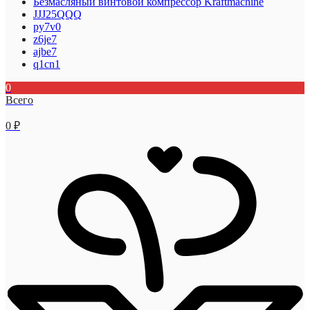
Безмасляный винтовой компрессор Kraftmaсhine
JJJ25QQQ
py7v0
z6je7
ajbe7
q1cn1
0
Всего
0
₽