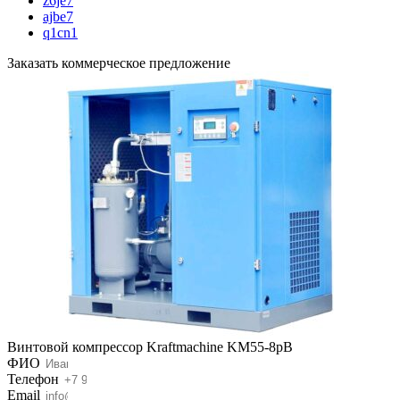
z6je7
ajbe7
q1cn1
Заказать коммерческое предложение
Винтовой компрессор Kraftmaсhine KM55-8рВ
ФИО
Телефон
Email