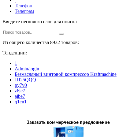
Телефон
Телеграм
Введите несколько слов для поиска
Из общего количества 8932 товаров:
Тенденции:
1
Admin/login
Безмасляный винтовой компрессор Kraftmaсhine
JJJ25QQQ
py7v0
z6je7
ajbe7
q1cn1
Заказать коммерческое предложение