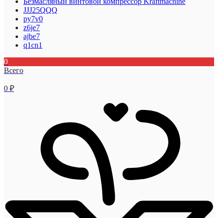
Безмасляный винтовой компрессор Kraftmaсhine
JJJ25QQQ
py7v0
z6je7
ajbe7
q1cn1
0
Всего
0
₽