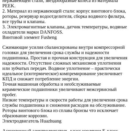
нержавеющей стали, звездообразные колеса из материала
PEEK.
2. Материал из нержавеющей стали: корпус винтового блока,
роторы, резервуар водоотделителя, сборка водяного фильтра,
все трубы и клапаны.
3. Электромагнитные клапаны, датчик температуры, водяные
охладители марки DANFOSS.
Винтовой элемент Fusheng
Сжимающие усилия сбалансированы внутри компрессорной
головки для увеличения срока службы и надежности
подшипника. Простая и прочная конструкция для увеличения
надежности. Отсутствие сложных механизмов уплотнения
или зубчатых передач. Водяное уплотнение – практически
идеальное (изотермическое) компремирование увеличивает
КПД и снижает потребление энергии.
Точная машинная обработка и необслуживаемые
керамические подшипники увеличивают межсервисный
пробег.
Низкие температуры и скорости работы для увеличения срока
службы подшипника и снижения расходов на обслуживание.
Роторы винтового блока из сплава бронзы что исключает
образование коррозии.
Электродвигатель Huazhuang
Асинхронный электродвигатель, класс изоляции F, класс