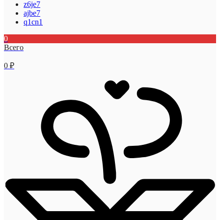
z6je7
ajbe7
q1cn1
0
Всего
0
₽