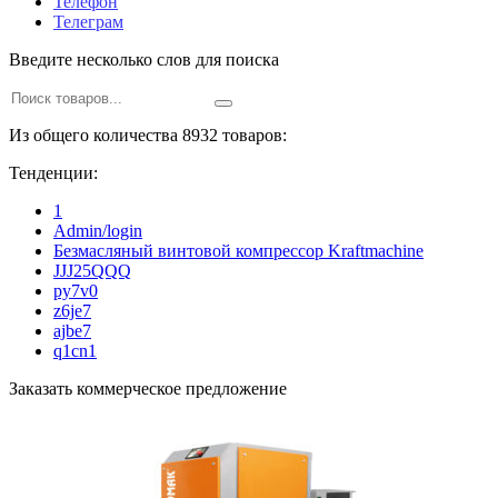
Телефон
Телеграм
Введите несколько слов для поиска
Из общего количества 8932 товаров:
Тенденции:
1
Admin/login
Безмасляный винтовой компрессор Kraftmaсhine
JJJ25QQQ
py7v0
z6je7
ajbe7
q1cn1
Заказать коммерческое предложение