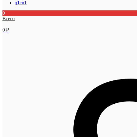
q1cn1
0
Всего
0
₽