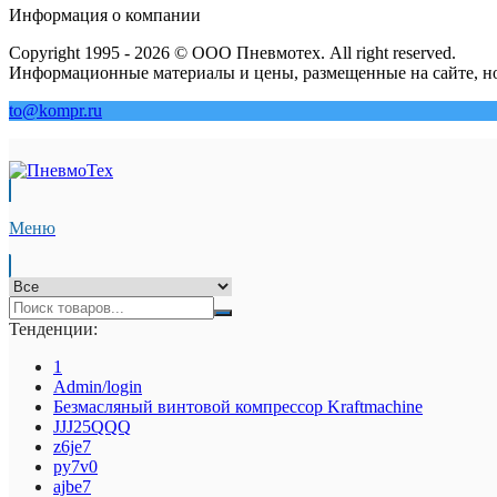
Информация о компании
Copyright 1995 - 2026 © ООО Пневмотех. All right reserved.
Информационные материалы и цены, размещенные на сайте, но
to@kompr.ru
Меню
Тенденции:
1
Admin/login
Безмасляный винтовой компрессор Kraftmaсhine
JJJ25QQQ
z6je7
py7v0
ajbe7