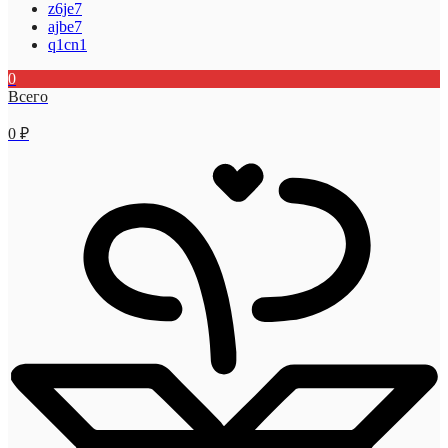
z6je7
ajbe7
q1cn1
0
Всего
0
₽