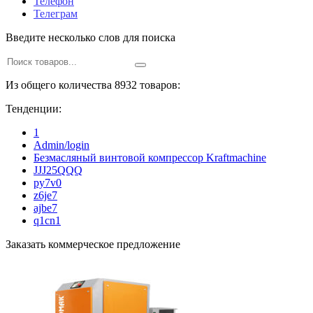
Телефон
Телеграм
Введите несколько слов для поиска
Из общего количества 8932 товаров:
Тенденции:
1
Admin/login
Безмасляный винтовой компрессор Kraftmaсhine
JJJ25QQQ
py7v0
z6je7
ajbe7
q1cn1
Заказать коммерческое предложение