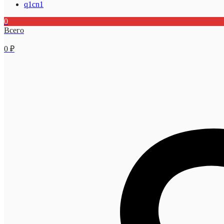
q1cn1
0
Всего
0
₽