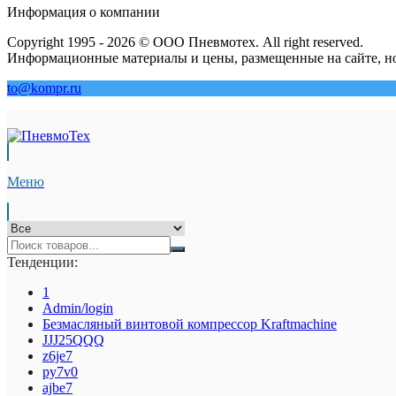
Информация о компании
Copyright 1995 - 2026 © ООО Пневмотех. All right reserved.
Информационные материалы и цены, размещенные на сайте, но
to@kompr.ru
Меню
Тенденции:
1
Admin/login
Безмасляный винтовой компрессор Kraftmaсhine
JJJ25QQQ
z6je7
py7v0
ajbe7