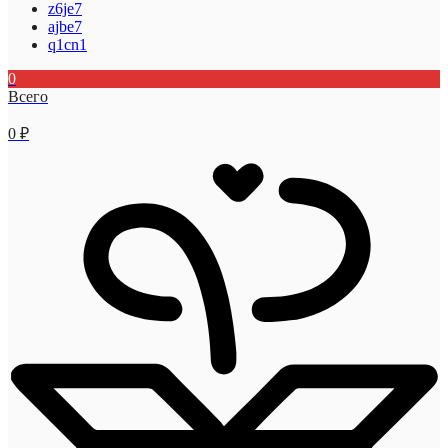
z6je7
ajbe7
q1cn1
0
Всего
0
₽