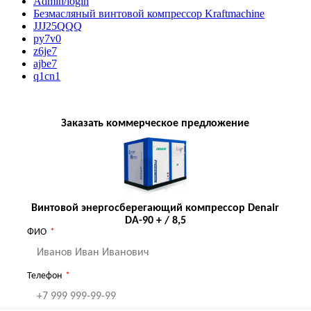
Admin/login
Безмасляный винтовой компрессор Kraftmaсhine
JJJ25QQQ
py7v0
z6je7
ajbe7
q1cn1
Заказать коммерческое предложение
Винтовой энергосберегающий компрессор Denair
DA-90 + / 8,5
ФИО
Телефон