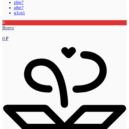
z6je7
ajbe7
q1cn1
0
Всего
0
₽