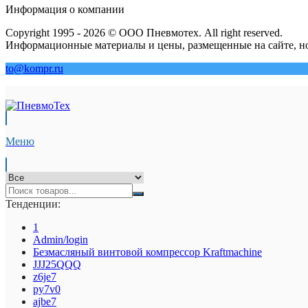
Информация о компании
Copyright 1995 - 2026 © ООО Пневмотех. All right reserved.
Информационные материалы и цены, размещенные на сайте, но
to@kompr.ru
Меню
Тенденции:
1
Admin/login
Безмасляный винтовой компрессор Kraftmaсhine
JJJ25QQQ
z6je7
py7v0
ajbe7