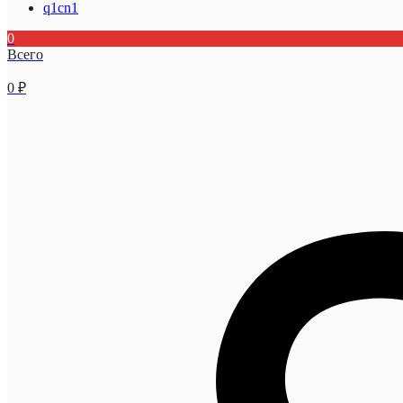
q1cn1
0
Всего
0
₽