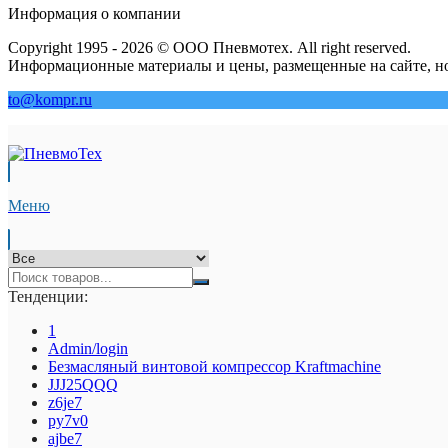
Информация о компании
Copyright 1995 - 2026 © ООО Пневмотех. All right reserved.
Информационные материалы и цены, размещенные на сайте, но
to@kompr.ru
Меню
Тенденции:
1
Admin/login
Безмасляный винтовой компрессор Kraftmaсhine
JJJ25QQQ
z6je7
py7v0
ajbe7