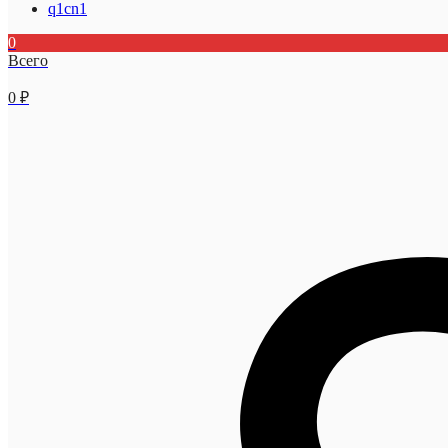
q1cn1
0
Всего
0
₽