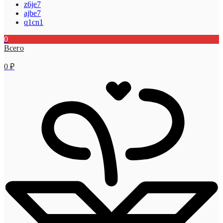
z6je7
ajbe7
q1cn1
0
Всего
0
₽