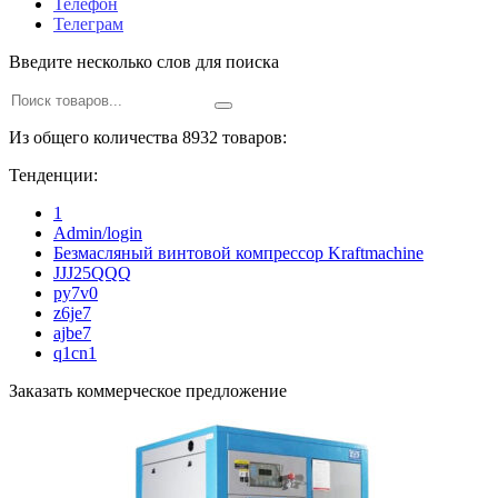
Телефон
Телеграм
Введите несколько слов для поиска
Из общего количества 8932 товаров:
Тенденции:
1
Admin/login
Безмасляный винтовой компрессор Kraftmaсhine
JJJ25QQQ
py7v0
z6je7
ajbe7
q1cn1
Заказать коммерческое предложение