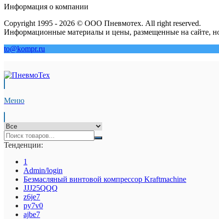
Информация о компании
Copyright 1995 - 2026 © ООО Пневмотех. All right reserved.
Информационные материалы и цены, размещенные на сайте, но
to@kompr.ru
Меню
Тенденции:
1
Admin/login
Безмасляный винтовой компрессор Kraftmaсhine
JJJ25QQQ
z6je7
py7v0
ajbe7