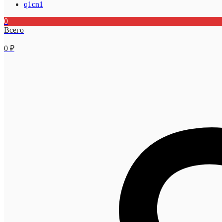
q1cn1
0
Всего
0
₽