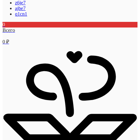
z6je7
ajbe7
q1cn1
0
Всего
0
₽