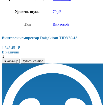
Уровень шума
70 дБ
Тип
Винтовой
Винтовой компрессор Dalgakiran TIDY50-13
1 348 451
₽
В наличии
Винтовой
компрессор
В корзину
Купить сейчас
Dalgakiran
TIDY50-
13
количество