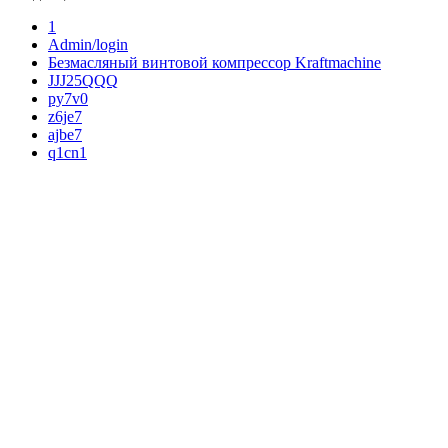
1
Admin/login
Безмасляный винтовой компрессор Kraftmaсhine
JJJ25QQQ
py7v0
z6je7
ajbe7
q1cn1