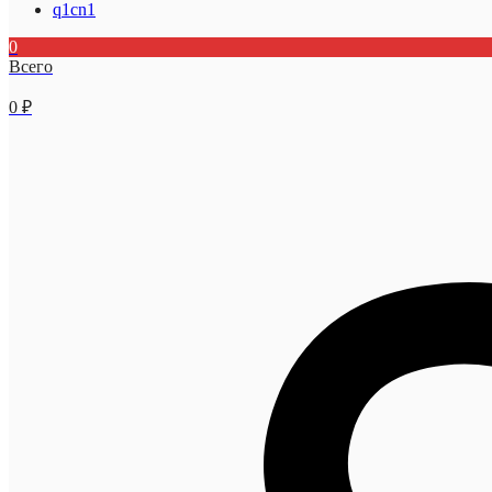
q1cn1
0
Всего
0
₽