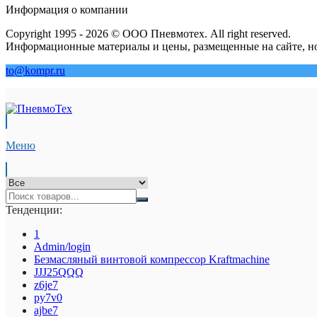
Информация о компании
Copyright 1995 - 2026 © ООО Пневмотех. All right reserved.
Информационные материалы и цены, размещенные на сайте, но
to@kompr.ru
Меню
Тенденции:
1
Admin/login
Безмасляный винтовой компрессор Kraftmaсhine
JJJ25QQQ
z6je7
py7v0
ajbe7