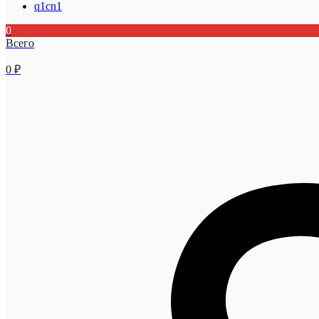
q1cn1
0
Всего
0
₽