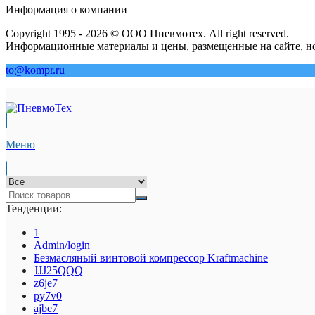
Информация о компании
Copyright 1995 - 2026 © ООО Пневмотех. All right reserved.
Информационные материалы и цены, размещенные на сайте, но
to@kompr.ru
Меню
Тенденции:
1
Admin/login
Безмасляный винтовой компрессор Kraftmaсhine
JJJ25QQQ
z6je7
py7v0
ajbe7