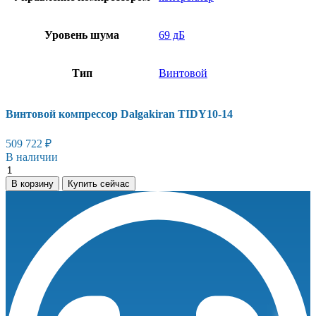
Уровень шума
69 дБ
Тип
Винтовой
Винтовой компрессор Dalgakiran TIDY10-14
509 722
₽
В наличии
Винтовой
компрессор
В корзину
Купить сейчас
Dalgakiran
TIDY10-
14
количество