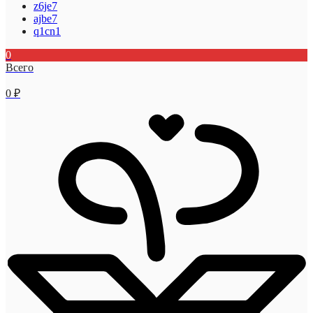
z6je7
ajbe7
q1cn1
0
Всего
0
₽