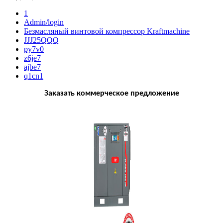
1
Admin/login
Безмасляный винтовой компрессор Kraftmaсhine
JJJ25QQQ
py7v0
z6je7
ajbe7
q1cn1
Заказать коммерческое предложение