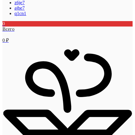
z6je7
ajbe7
q1cn1
0
Всего
0
₽