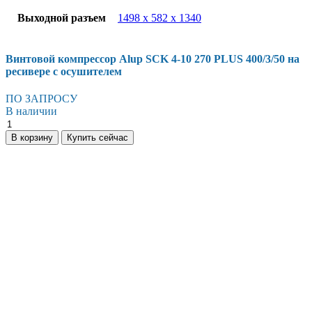
Выходной разъем
1498 х 582 х 1340
Винтовой компрессор Alup SCK 4-10 270 PLUS 400/3/50 на
ресивере с осушителем
ПО ЗАПРОСУ
В наличии
Винтовой
компрессор
В корзину
Купить сейчас
Alup
SCK
4-
10
270
PLUS
400/3/50
на
ресивере
с
осушителем
количество