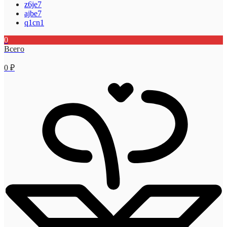
z6je7
ajbe7
q1cn1
0
Всего
0
₽