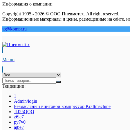
Информация о компании
Copyright 1995 - 2026 © ООО Пневмотех. All right reserved.
Информационные материалы и цены, размещенные на сайте, но
to@kompr.ru
Меню
Тенденции:
1
Admin/login
Безмасляный винтовой компрессор Kraftmaсhine
JJJ25QQQ
z6je7
py7v0
ajbe7