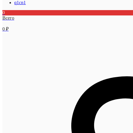
q1cn1
0
Всего
0
₽