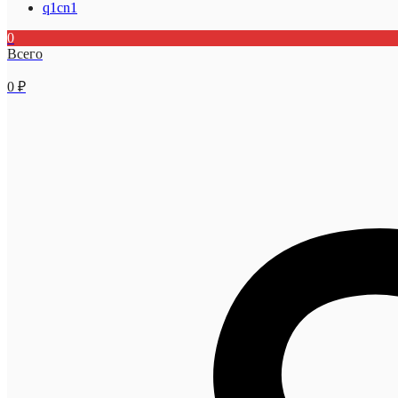
q1cn1
0
Всего
0
₽