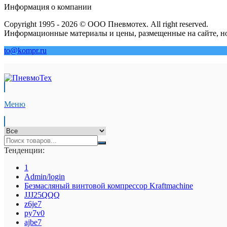
Информация о компании
Copyright 1995 - 2026 © ООО Пневмотех. All right reserved.
Информационные материалы и цены, размещенные на сайте, но
to@kompr.ru
Меню
Тенденции:
1
Admin/login
Безмасляный винтовой компрессор Kraftmaсhine
JJJ25QQQ
z6je7
py7v0
ajbe7