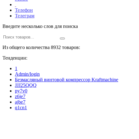
Телефон
Телеграм
Введите несколько слов для поиска
Из общего количества 8932 товаров:
Тенденции:
1
Admin/login
Безмасляный винтовой компрессор Kraftmaсhine
JJJ25QQQ
py7v0
z6je7
ajbe7
q1cn1