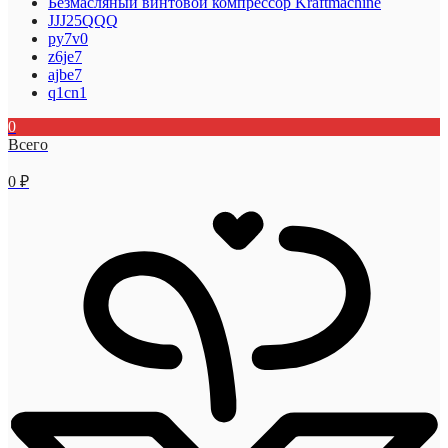
Безмасляный винтовой компрессор Kraftmaсhine
JJJ25QQQ
py7v0
z6je7
ajbe7
q1cn1
0
Всего
0
₽