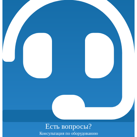
270
с
осушителем
количество
Есть вопросы?
Консультация по оборудованию