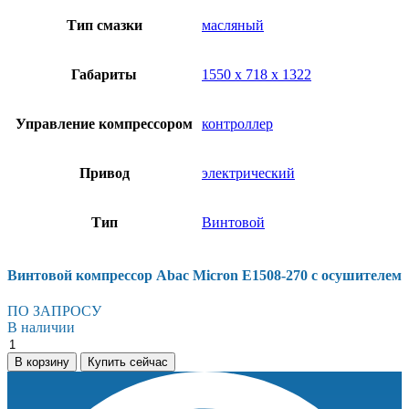
Тип смазки
масляный
Габариты
1550 х 718 х 1322
Управление компрессором
контроллер
Привод
электрический
Тип
Винтовой
Винтовой компрессор Abac Micron E1508-270 с осушителем
ПО ЗАПРОСУ
В наличии
Винтовой
компрессор
В корзину
Купить сейчас
Abac
Micron
E1508-