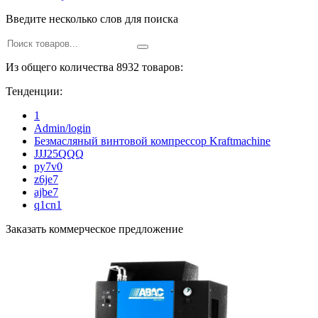
Введите несколько слов для поиска
Из общего количества 8932 товаров:
Тенденции:
1
Admin/login
Безмасляный винтовой компрессор Kraftmaсhine
JJJ25QQQ
py7v0
z6je7
ajbe7
q1cn1
Заказать коммерческое предложение