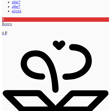
z6je7
ajbe7
q1cn1
0
Всего
0
₽