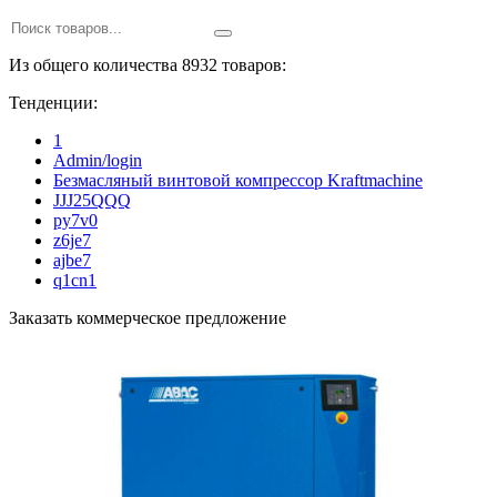
Из общего количества 8932 товаров:
Тенденции:
1
Admin/login
Безмасляный винтовой компрессор Kraftmaсhine
JJJ25QQQ
py7v0
z6je7
ajbe7
q1cn1
Заказать коммерческое предложение