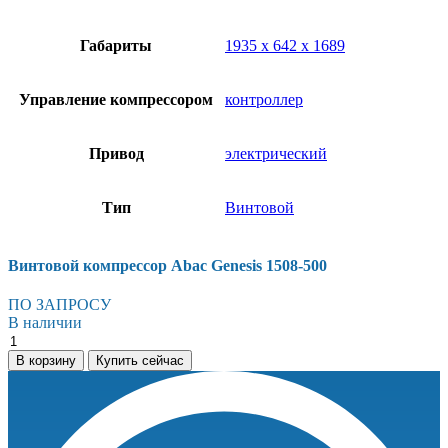
Габариты
1935 х 642 х 1689
Управление компрессором
контроллер
Привод
электрический
Тип
Винтовой
Винтовой компрессор Abac Genesis 1508-500
ПО ЗАПРОСУ
В наличии
Винтовой
компрессор
В корзину
Купить сейчас
Abac
Genesis
1508-
500
количество