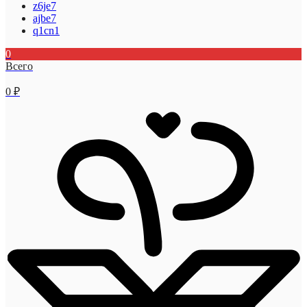
z6je7
ajbe7
q1cn1
0
Всего
0
₽