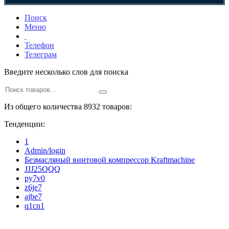
Поиск
Меню
Телефон
Телеграм
Введите несколько слов для поиска
Из общего количества 8932 товаров:
Тенденции:
1
Admin/login
Безмасляный винтовой компрессор Kraftmaсhine
JJJ25QQQ
py7v0
z6je7
ajbe7
q1cn1