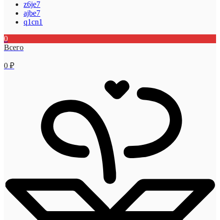
z6je7
ajbe7
q1cn1
0
Всего
0
₽