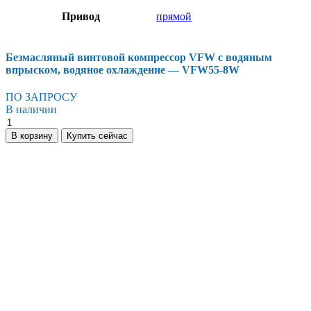
Привод
прямой
Безмасляный винтовой компрессор VFW с водяным
впрыском, водяное охлаждение — VFW55-8W
ПО ЗАПРОСУ
В наличии
Безмасляный
винтовой
В корзину
Купить сейчас
компрессор
VFW
с
водяным
впрыском,
водяное
охлаждение
-
VFW55-
8W
количество