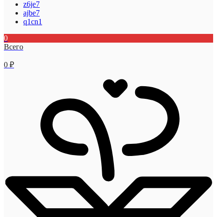
z6je7
ajbe7
q1cn1
0
Всего
0
₽