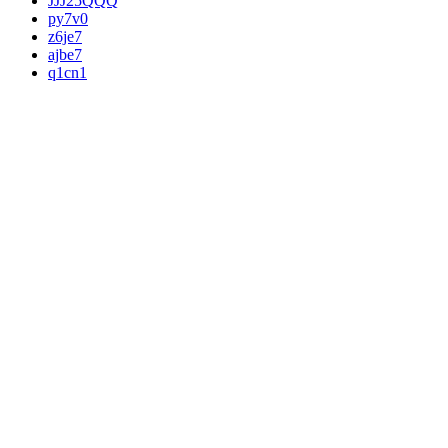
JJJ25QQQ
py7v0
z6je7
ajbe7
q1cn1