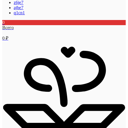
z6je7
ajbe7
q1cn1
0
Всего
0
₽