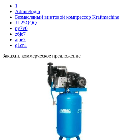
1
Admin/login
Безмасляный винтовой компрессор Kraftmaсhine
JJJ25QQQ
py7v0
z6je7
ajbe7
q1cn1
Заказать коммерческое предложение