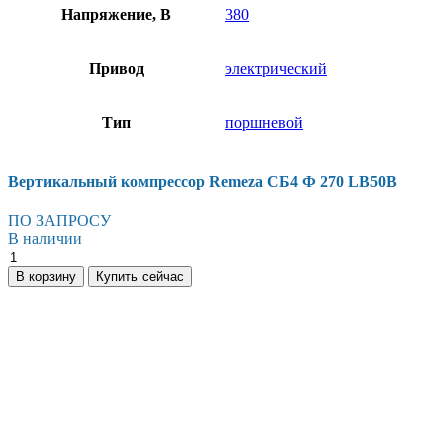
Напряжение, В
380
Привод
электрический
Тип
поршневой
Вертикальный компрессор Remeza СБ4 Ф 270 LB50B
ПО ЗАПРОСУ
В наличии
Вертикальный
компрессор
В корзину
Купить сейчас
Remeza
СБ4
Ф
270
LB50B
количество