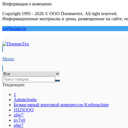
Информация о компании
Copyright 1995 - 2026 © ООО Пневмотех. All right reserved.
Информационные материалы и цены, размещенные на сайте, но
to@kompr.ru
Меню
Тенденции:
1
Admin/login
Безмасляный винтовой компрессор Kraftmaсhine
JJJ25QQQ
z6je7
py7v0
ajbe7