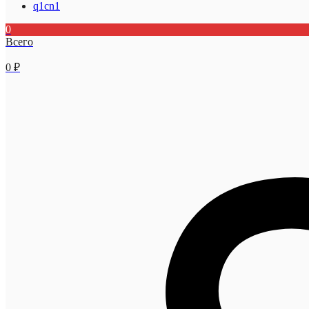
q1cn1
0
Всего
0
₽