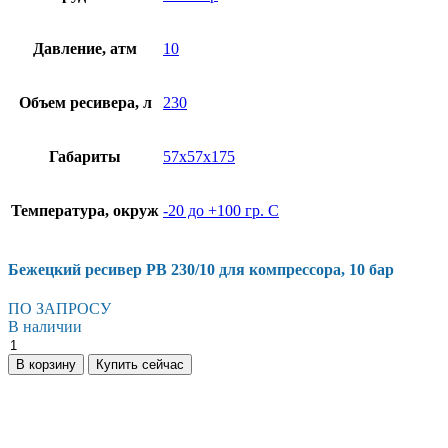
Давление, атм
10
Объем ресивера, л
230
Габариты
57х57х175
Температура, окруж
-20 до +100 гр. С
Бежецкий ресивер РВ 230/10 для компрессора, 10 бар
ПО ЗАПРОСУ
В наличии
Бежецкий
ресивер
В корзину
Купить сейчас
РВ
230/10
для
компрессора,