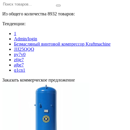
Из общего количества 8932 товаров:
Тенденции:
1
Admin/login
Безмасляный винтовой компрессор Kraftmaсhine
JJJ25QQQ
py7v0
z6je7
ajbe7
q1cn1
Заказать коммерческое предложение