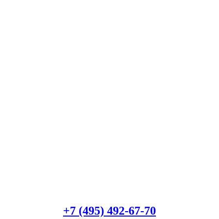
10
бар
количество
Есть вопросы?
Консультация по оборудованию
+7 (495) 492-67-70