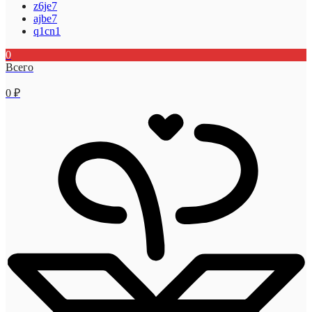
z6je7
ajbe7
q1cn1
0
Всего
0
₽